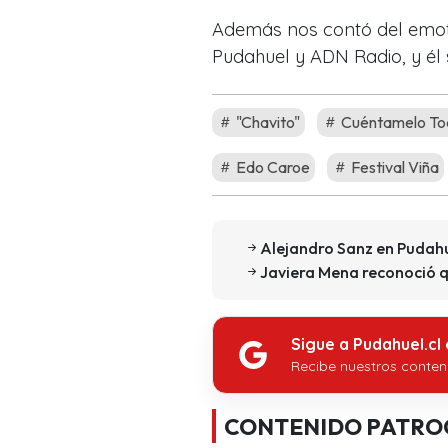
Además nos contó del emot
Pudahuel y ADN Radio, y él 
"Chavito"
Cuéntamelo To
Edo Caroe
Festival Viña
Alejandro Sanz en Pudahue
Javiera Mena reconoció q
Sigue a Pudahuel.cl
Recibe nuestros conten
CONTENIDO PATRO