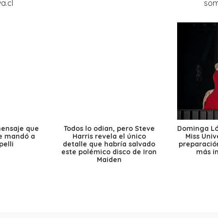
mensaje que
Todos lo odian, pero Steve
Dominga Lóp
le mandó a
Harris revela el único
Miss Univ
elli
detalle que habría salvado
preparación
este polémico disco de Iron
más i
Maiden