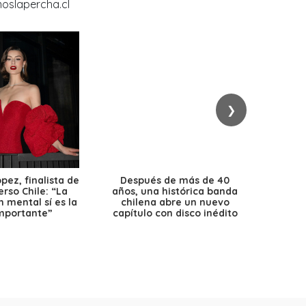
❯
ez, finalista de
Después de más de 40
Ante 
erso Chile: “La
años, una histórica banda
petr
 mental sí es la
chilena abre un nuevo
precio
mportante”
capítulo con disco inédito