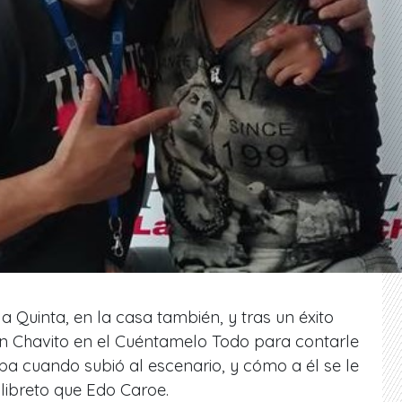
a Quinta, en la casa también, y tras un éxito
on Chavito en el Cuéntamelo Todo para contarle
a cuando subió al escenario, y cómo a él se le
ibreto que Edo Caroe.