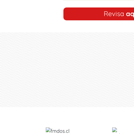
Revisa
aq