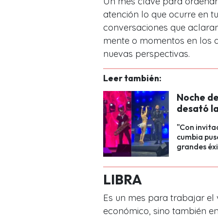
Un mes clave para ordenar t
atención lo que ocurre en t
conversaciones que aclaran 
mente o momentos en los qu
nuevas perspectivas.
Leer también:
Noche de 
desató la
"Con invita
cumbia puso
grandes éxi
LIBRA
Es un mes para trabajar el v
económico, sino también en 