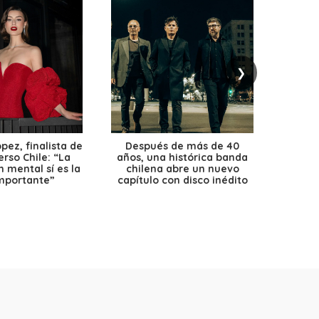
❯
ez, finalista de
Después de más de 40
Ante 
erso Chile: “La
años, una histórica banda
petr
 mental sí es la
chilena abre un nuevo
precio
mportante”
capítulo con disco inédito