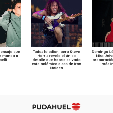
mensaje que
Todos lo odian, pero Steve
Dominga Lóp
le mandó a
Harris revela el único
Miss Univ
elli
detalle que habría salvado
preparación
este polémico disco de Iron
más i
Maiden