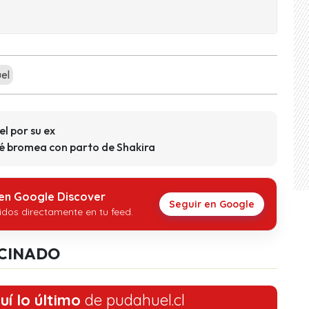
el
el por su ex
ué bromea con parto de Shakira
 en Google Discover
Seguir en Google
idos directamente en tu feed.
CINADO
uí lo último
de pudahuel.cl