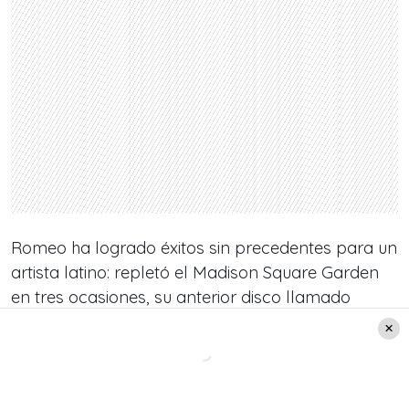
Romeo ha logrado éxitos sin precedentes para un
artista latino: repletó el Madison Square Garden
en tres ocasiones, su anterior disco llamado
“Fórmula Vol. 1” logró vender millones de copias
y contó con la colaboración de Usher y Mario
Domm (de Camila). Además ha colaborado con
Thalía, Wisin & Yandel, Usher y ha grabado un