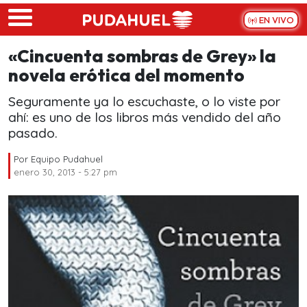
Skip to main content
EN VIVO
«Cincuenta sombras de Grey» la
novela erótica del momento
Seguramente ya lo escuchaste, o lo viste por
ahí: es uno de los libros más vendido del año
pasado.
Por
Equipo Pudahuel
enero 30, 2013 - 5:27 pm