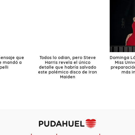
mensaje que
Todos lo odian, pero Steve
Dominga Lóp
le mandó a
Harris revela el único
Miss Univ
elli
detalle que habría salvado
preparación
este polémico disco de Iron
más i
Maiden