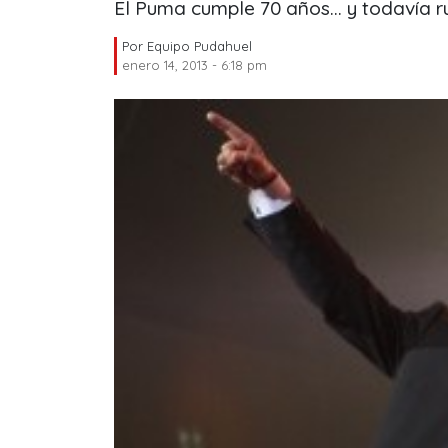
El Puma cumple 70 años... y todavía r
Por
Equipo Pudahuel
enero 14, 2013 - 6:18 pm