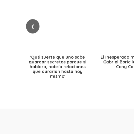
❮
'Qué suerte que uno sabe
El inesperado 
guardar secretos porque si
Gabriel Boric 
hablara, habría relaciones
Cony Cap
que durarían hasta hoy
mismo'