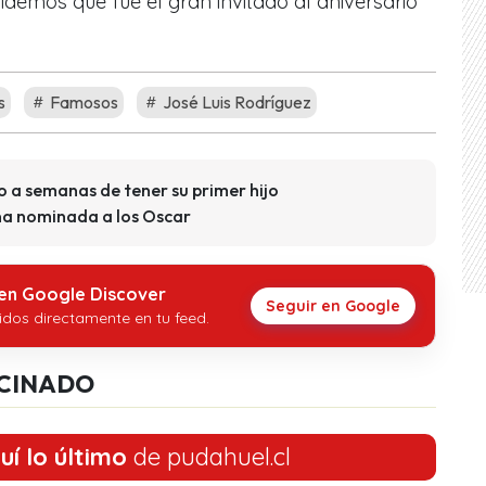
demos que fue el gran invitado al aniversario
s
Famosos
José Luis Rodríguez
o a semanas de tener su primer hijo
ena nominada a los Oscar
 en Google Discover
Seguir en Google
idos directamente en tu feed.
CINADO
uí lo último
de pudahuel.cl