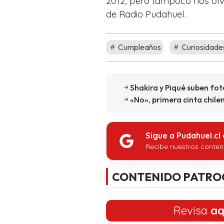
2012, pero tampoco nos olvi
de Radio Pudahuel.
Cumpleaños
Curiosidade
Shakira y Piqué suben fot
«No», primera cinta chil
Sigue a Pudahuel.cl
Recibe nuestros conten
CONTENIDO PATRO
Revisa
aq