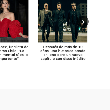
❯
ez, finalista de
Después de más de 40
Ante 
erso Chile: “La
años, una histórica banda
petr
 mental sí es la
chilena abre un nuevo
precio
mportante”
capítulo con disco inédito