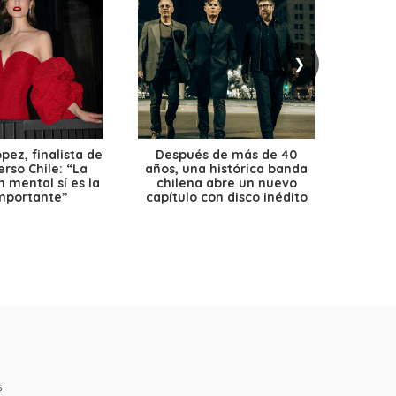
❯
ez, finalista de
Después de más de 40
Ante 
erso Chile: “La
años, una histórica banda
petr
 mental sí es la
chilena abre un nuevo
precio
mportante”
capítulo con disco inédito
s