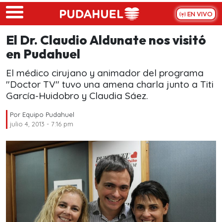
Skip to main content
EN VIVO
El Dr. Claudio Aldunate nos visitó
en Pudahuel
El médico cirujano y animador del programa
"Doctor TV" tuvo una amena charla junto a Titi
García-Huidobro y Claudia Sáez.
Por
Equipo Pudahuel
julio 4, 2013 - 7:16 pm