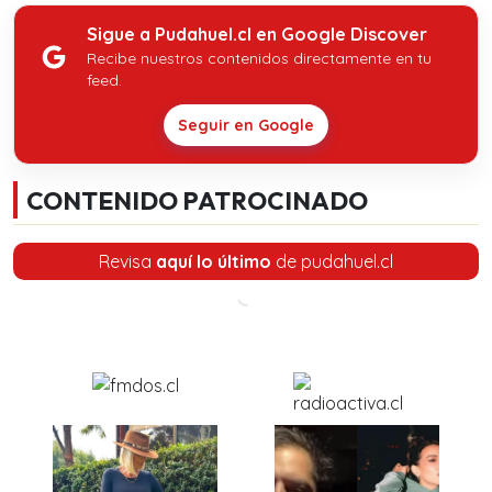
Sigue a Pudahuel.cl en Google Discover
Recibe nuestros contenidos directamente en tu
feed.
Seguir en Google
CONTENIDO PATROCINADO
Revisa
aquí lo último
de pudahuel.cl