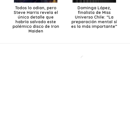
Todos lo odian, pero
Dominga López,
Steve Harris revela el
finalista de Miss
único detalle que
Universo Chile: “La
habría salvado este
preparación mental sí
polémico disco de Iron
es la más importante”
Maiden
Después de más de 40
Ante caída del dólar y
años, una histórica
el petróleo: ¿Bajarán
banda chilena abre un
los precios de los
nuevo capítulo con
combustibles en