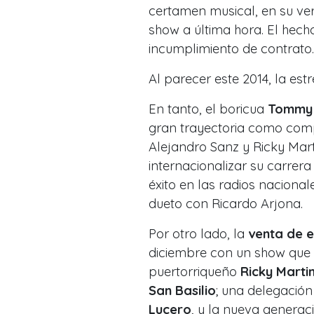
certamen musical, en su ve
show a última hora. El hech
incumplimiento de contrato.
Al parecer este 2014, la es
En tanto, el boricua
Tommy 
gran trayectoria como comp
Alejandro Sanz y Ricky Mar
internacionalizar su carrer
éxito en las radios naciona
dueto con Ricardo Arjona.
Por otro lado, la
venta de 
diciembre con un show que ti
puertorriqueño
Ricky Marti
San Basilio
; una delegaci
Lucero
, y la nueva genera