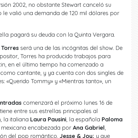
rsión 2002, no obstante Stewart canceló su
o le valió una demanda de 120 mil dólares por
trella pagará su deuda con la Quinta Vergara.
Torres
será una de las incógnitas del show. De
ositor, Torres ha producido trabajos para
tin, en el último tiempo ha comenzado a
a como cantante, y ya cuenta con dos singles de
les: «Querido Tommy» y «Mientras tanto», un
entradas
comenzará el próximo lunes 16 de
ene entre sus estrellas principales al
n
, la italiana
Laura Pausini
, la española
Paloma
ón mexicana encabezada por
Ana Gabriel
,
ción del pop romántico,
Jesse & Joy;
y que