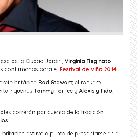
desa de la Ciudad Jardín,
Virginia Reginato
tas confirmados para el
Festival de Viña 2014
.
rprete británico
Rod Stewart
; el rockero
uertorriqueños
Tommy Torres
y
Alexis y Fido
,
nales correrán por cuenta de la tradición
ios
.
a británico estuvo a punto de presentarse en el