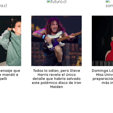
mensaje que
Todos lo odian, pero Steve
Dominga Lóp
le mandó a
Harris revela el único
Miss Univ
elli
detalle que habría salvado
preparación
este polémico disco de Iron
más i
Maiden