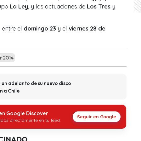
upo
La Ley
, y las actuaciones de
Los Tres
y
 entre el
domingo 23
y el
viernes 28 de
r 2014
 un adelanto de su nuevo disco
n a Chile
 en Google Discover
Seguir en Google
idos directamente en tu feed.
CINADO