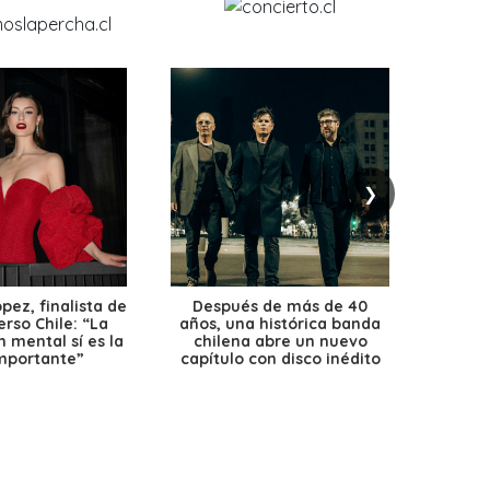
❯
ez, finalista de
Después de más de 40
Ante 
erso Chile: “La
años, una histórica banda
petr
 mental sí es la
chilena abre un nuevo
precio
mportante”
capítulo con disco inédito