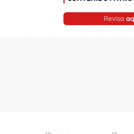
Revisa
aq