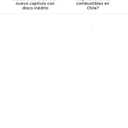
nuevo capítulo con
combustibles en
disco inédito
Chile?
El Teleférico
Lanzaron un éxito
Bicentenario revela
gigante en los 90, se
un detalle clave: así
separaron y hoy
funcionará el viaje de
lanzan su primera
13 minutos entre
canción en 28 años:
Providencia y
Así es como suena
Huechuraba