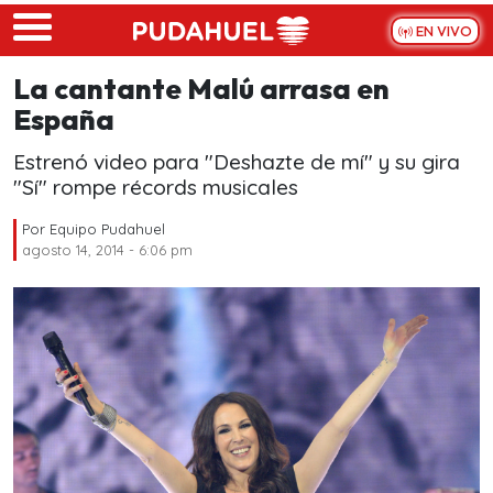
Skip to main content
EN VIVO
La cantante Malú arrasa en
España
Estrenó video para "Deshazte de mí" y su gira
"Sí" rompe récords musicales
Por
Equipo Pudahuel
agosto 14, 2014 - 6:06 pm