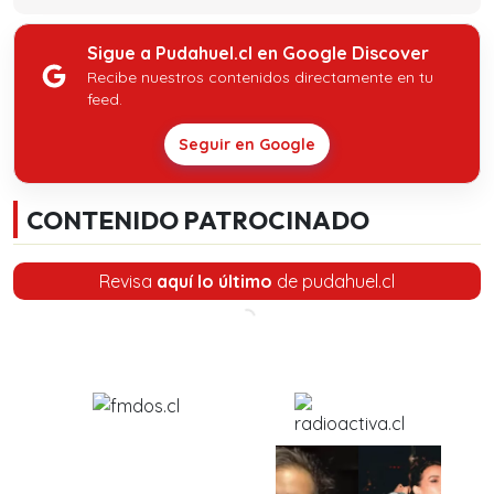
Sigue a Pudahuel.cl en Google Discover
Recibe nuestros contenidos directamente en tu
feed.
Seguir en Google
CONTENIDO PATROCINADO
Revisa
aquí lo último
de pudahuel.cl