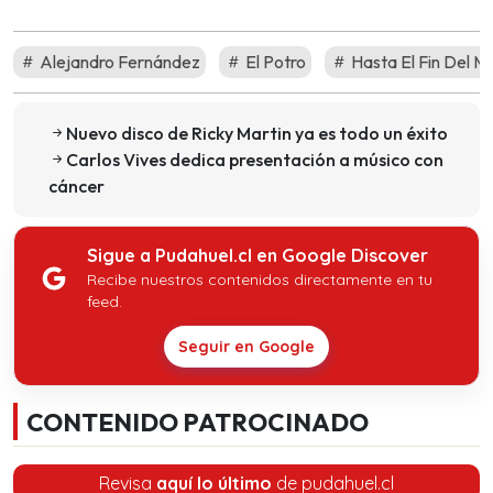
Alejandro Fernández
El Potro
Hasta El Fin Del M
Nuevo disco de Ricky Martin ya es todo un éxito
Carlos Vives dedica presentación a músico con
cáncer
Sigue a Pudahuel.cl en Google Discover
Recibe nuestros contenidos directamente en tu
feed.
Seguir en Google
CONTENIDO PATROCINADO
Revisa
aquí lo último
de pudahuel.cl