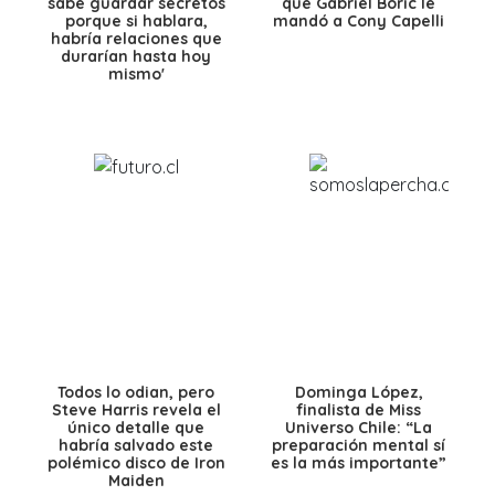
sabe guardar secretos
que Gabriel Boric le
porque si hablara,
mandó a Cony Capelli
habría relaciones que
durarían hasta hoy
mismo'
Todos lo odian, pero
Dominga López,
Steve Harris revela el
finalista de Miss
único detalle que
Universo Chile: “La
habría salvado este
preparación mental sí
polémico disco de Iron
es la más importante”
Maiden