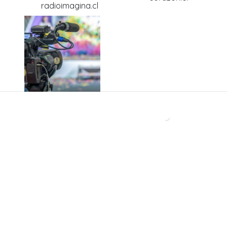
El actor que impactó a
La Combo Tortuga
Chile con una de las
destapó una historia
interpretaciones más
que pocos conocían
crudas de la TV
de sus primeros años:
Uno de los shows más
insólitos de su carrera