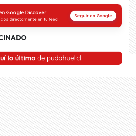
 en Google Discover
Seguir en Google
idos directamente en tu feed.
CINADO
uí lo último
de pudahuel.cl