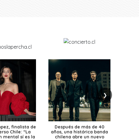
❯
ez, finalista de
Después de más de 40
Ante 
erso Chile: “La
años, una histórica banda
petr
 mental sí es la
chilena abre un nuevo
precio