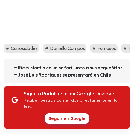
Curiosidades
Daniella Campos
Famosos
Iv
Ricky Martin en un safari junto a sus pequeñitos
José Luis Rodríguez se presentará en Chile
Sigue a Pudahuel.cl en Google Discover
Recibe nuestros contenidos directamente en tu
feed.
Seguir en Google