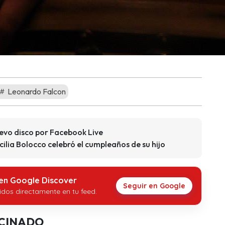
Leonardo Falcon
evo disco por Facebook Live
ilia Bolocco celebró el cumpleaños de su hijo
 en Google Discover
Seguir en Google
idos directamente en tu feed.
CINADO