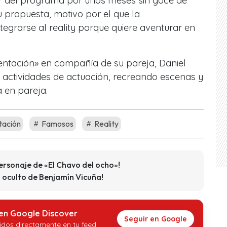
alir del programa por unos meses sin goce de
 propuesta, motivo por el que la
egrarse al reality porque quiere aventurar en
Tentación» en compañía de su pareja, Daniel
 actividades de actuación, recreando escenas y
a en pareja.
tación
Famosos
Reality
personaje de «El Chavo del ocho»!
o oculto de Benjamín Vicuña!
 en Google Discover
Seguir en Google
idos directamente en tu feed.