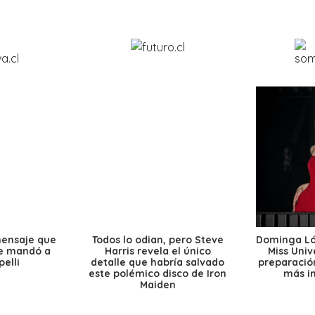
mensaje que
Todos lo odian, pero Steve
Dominga Lóp
le mandó a
Harris revela el único
Miss Univ
elli
detalle que habría salvado
preparación
este polémico disco de Iron
más i
Maiden