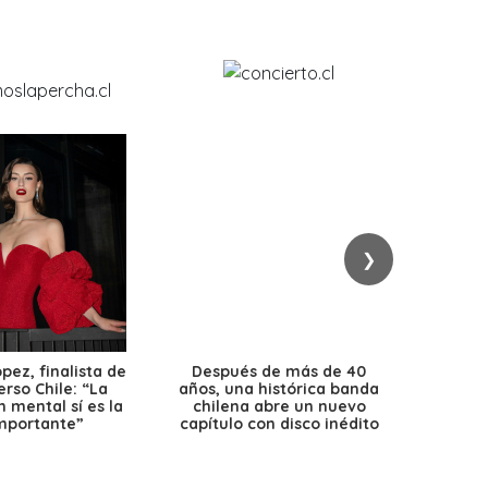
❯
ez, finalista de
Después de más de 40
Ante 
erso Chile: “La
años, una histórica banda
petr
 mental sí es la
chilena abre un nuevo
precio
mportante”
capítulo con disco inédito