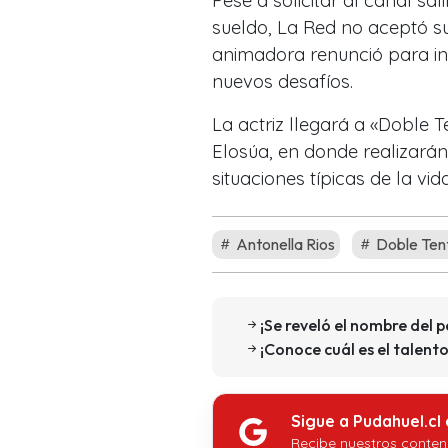
Pese a solicitar al canal s
sueldo, La Red no aceptó su
animadora renunció para int
nuevos desafíos.
La actriz llegará a «Doble 
Elosúa, en donde realizarán
situaciones típicas de la vid
Antonella Rios
Doble Ten
¡Se reveló el nombre del 
¡Conoce cuál es el talent
Sigue a Pudahuel.cl
Recibe nuestros conten