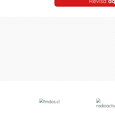
Revisa
aq