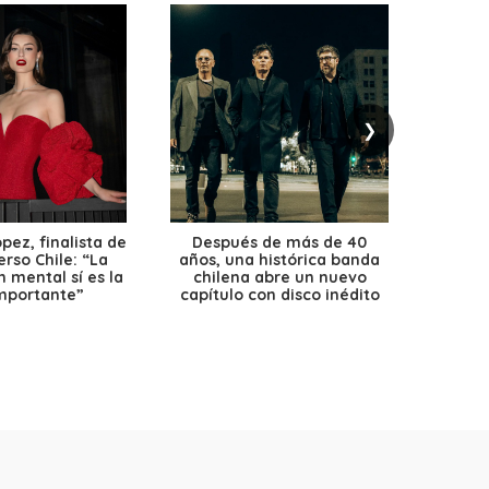
❯
ez, finalista de
Después de más de 40
Ante 
erso Chile: “La
años, una histórica banda
petr
 mental sí es la
chilena abre un nuevo
precio
mportante”
capítulo con disco inédito