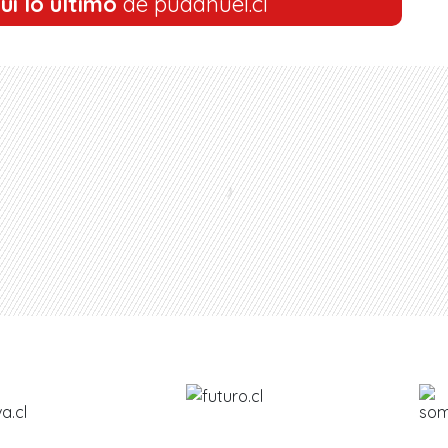
uí lo último
de pudahuel.cl