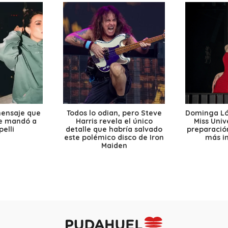
mensaje que
Todos lo odian, pero Steve
Dominga Lóp
le mandó a
Harris revela el único
Miss Univ
elli
detalle que habría salvado
preparación
este polémico disco de Iron
más i
Maiden