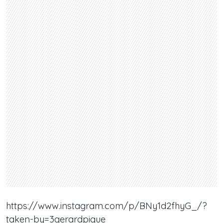
https://www.instagram.com/p/BNy1d2fhyG_/?
taken-by=3gerardpique