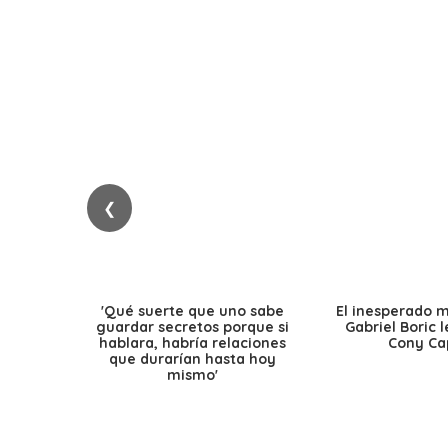
❮
'Qué suerte que uno sabe
El inesperado 
guardar secretos porque si
Gabriel Boric 
hablara, habría relaciones
Cony Cap
que durarían hasta hoy
mismo'