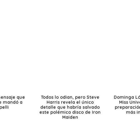
mensaje que
Todos lo odian, pero Steve
Dominga Lóp
le mandó a
Harris revela el único
Miss Univ
elli
detalle que habría salvado
preparación
este polémico disco de Iron
más i
Maiden