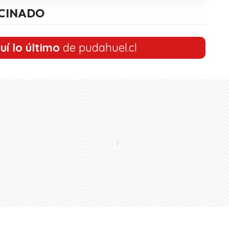
CINADO
uí lo último
de pudahuel.cl