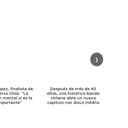
❯
ez, finalista de
Después de más de 40
Ante 
erso Chile: “La
años, una histórica banda
petr
 mental sí es la
chilena abre un nuevo
precio
mportante”
capítulo con disco inédito