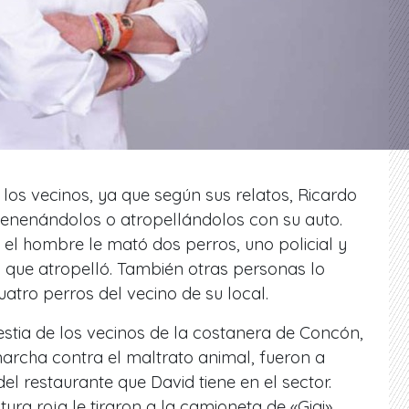
los vecinos, ya que según sus relatos, Ricardo
enenándolos o atropellándolos con su auto.
e el hombre le mató dos perros, uno policial y
s que atropelló. También otras personas lo
tro perros del vecino de su local.
estia de los vecinos de la costanera de Concón,
archa contra el maltrato animal, fueron a
el restaurante que David tiene en el sector.
tura roja le tiraron a la camioneta de «Gigi».