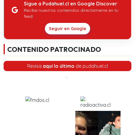
Sigue a Pudahuel.cl en Google Discover
Recibe nuestros contenidos directamente en tu
feed.
Seguir en Google
CONTENIDO PATROCINADO
Revisa
aquí lo último
de pudahuel.cl