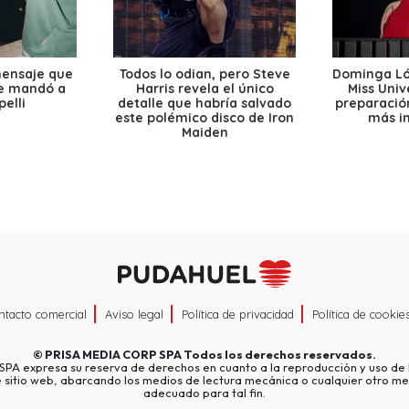
mensaje que
Todos lo odian, pero Steve
Dominga Lóp
le mandó a
Harris revela el único
Miss Univ
elli
detalle que habría salvado
preparación
este polémico disco de Iron
más i
Maiden
ntacto comercial
Aviso legal
Política de privacidad
Política de cookie
©
PRISA MEDIA CORP SPA
Todos los derechos reservados.
A expresa su reserva de derechos en cuanto a la reproducción y uso de l
e sitio web, abarcando los medios de lectura mecánica o cualquier otro me
adecuado para tal fin.