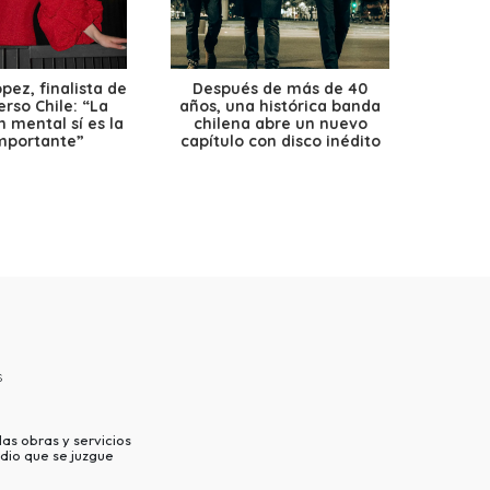
ez, finalista de
Después de más de 40
Ante 
erso Chile: “La
años, una histórica banda
petr
 mental sí es la
chilena abre un nuevo
precio
mportante”
capítulo con disco inédito
s
as obras y servicios
dio que se juzgue