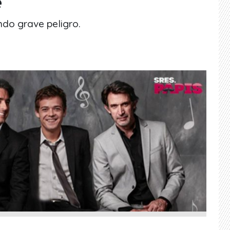
e
ndo grave peligro.