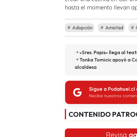
hasta el momento llevan a
Adopción
Amistad
«Sres. Papis» llega al tea
Tonka Tomicic apoyó a Ca
alcaldesa
Sigue a Pudahuel.cl
Recibe nuestros conten
CONTENIDO PATRO
Revisa
aq