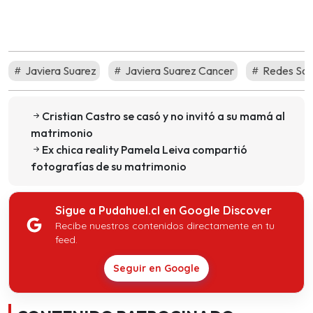
Javiera Suarez
Javiera Suarez Cancer
Redes Soc
Cristian Castro se casó y no invitó a su mamá al
matrimonio
Ex chica reality Pamela Leiva compartió
fotografías de su matrimonio
Sigue a Pudahuel.cl en Google Discover
Recibe nuestros contenidos directamente en tu
feed.
Seguir en Google