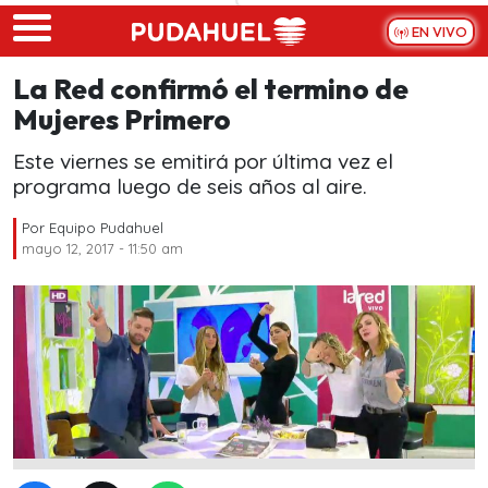
Skip to main content
EN VIVO
La Red confirmó el termino de
Mujeres Primero
Este viernes se emitirá por última vez el
programa luego de seis años al aire.
Por
Equipo Pudahuel
mayo 12, 2017 - 11:50 am