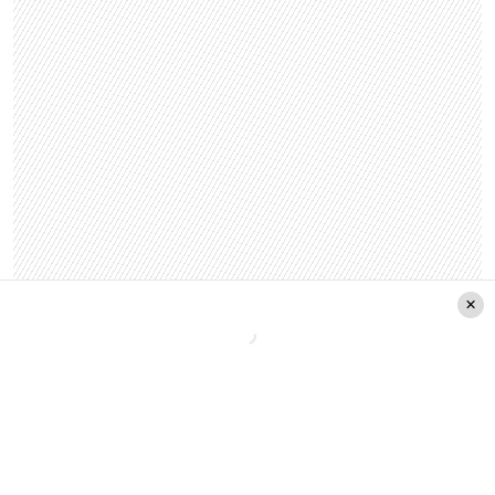
Por lo tanto
este viernes se emitirá por última
vez Mujeres Primero
, luego de seis años en
pantalla. En cuanto a
«Intrusos»
, se anunció que
mantendrá su horario normal
.
¿Qué opinas sobre la decisión de La Red?