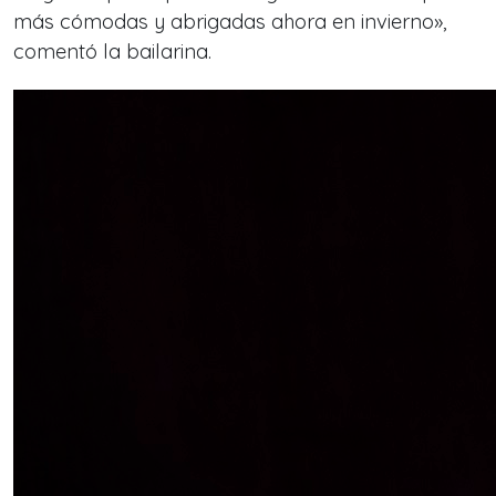
más cómodas y abrigadas ahora en invierno»,
comentó la bailarina.