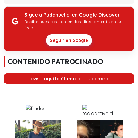
Sigue a Pudahuel.cl en Google Discover
Recibe nuestros contenidos directamente en tu
feed.
Seguir en Google
CONTENIDO PATROCINADO
Revisa
aquí lo último
de pudahuel.cl