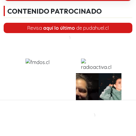
CONTENIDO PATROCINADO
Revisa
aquí lo último
de pudahuel.cl
'Qué suerte que uno
El inesperado mensaje
sabe guardar secretos
que Gabriel Boric le
porque si hablara,
mandó a Cony Capelli