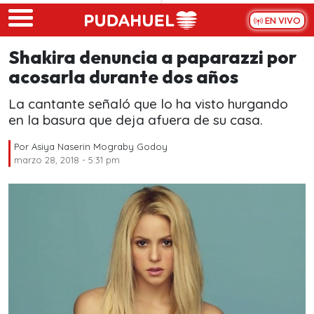
Skip to main content
EN VIVO
Shakira denuncia a paparazzi por
acosarla durante dos años
La cantante señaló que lo ha visto hurgando
en la basura que deja afuera de su casa.
Por
Asiya Naserin Mograby Godoy
marzo 28, 2018 - 5:31 pm