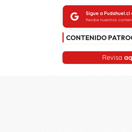
Sigue a Pudahuel.cl
Recibe nuestros conten
CONTENIDO PATRO
Revisa
aq