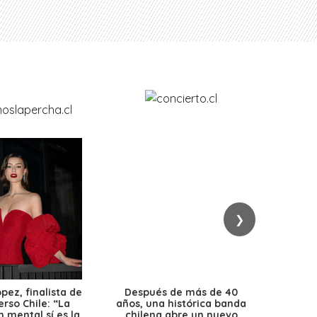
❯
ez, finalista de
Después de más de 40
Ante 
erso Chile: “La
años, una histórica banda
petr
 mental sí es la
chilena abre un nuevo
precio