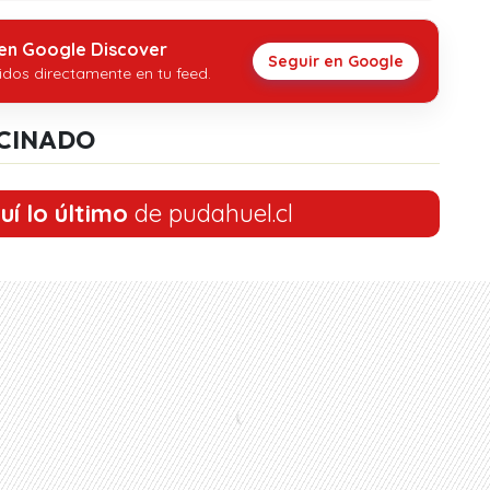
 en Google Discover
Seguir en Google
idos directamente en tu feed.
CINADO
uí lo último
de pudahuel.cl