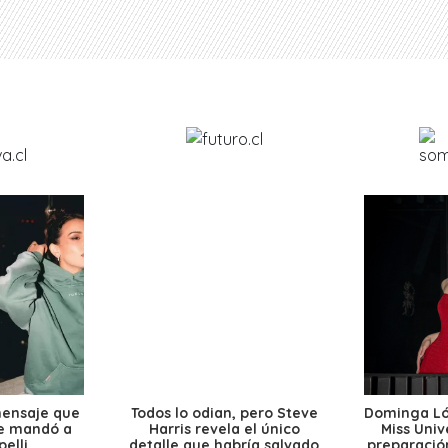
mensaje que
Todos lo odian, pero Steve
Dominga Lóp
le mandó a
Harris revela el único
Miss Univ
elli
detalle que habría salvado
preparación