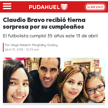
Skip to main content
EN VIVO
Claudio Bravo recibió tierna
sorpresa por su cumpleaños
El futbolista cumplió 35 años este 13 de abril.
Por
Asiya Naserin Mograby Godoy
abril 13, 2018 - 12:39 pm