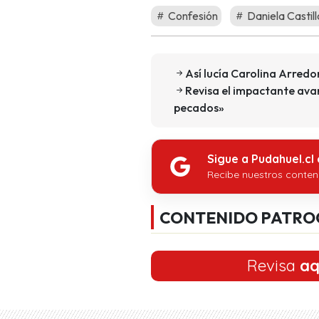
Confesión
Daniela Castill
Así lucía Carolina Arredo
Revisa el impactante av
pecados»
Sigue a Pudahuel.cl
Recibe nuestros conten
CONTENIDO PATRO
Revisa
aq