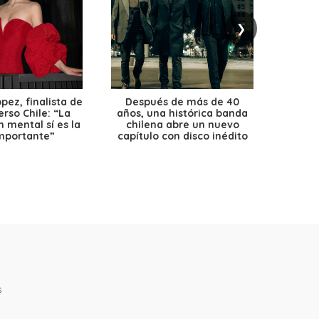
❯
ez, finalista de
Después de más de 40
Ante 
erso Chile: “La
años, una histórica banda
petr
 mental sí es la
chilena abre un nuevo
precio
mportante”
capítulo con disco inédito
s