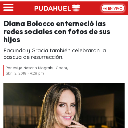
Skip to main content
EN VIVO
Diana Bolocco enterneció las
redes sociales con fotos de sus
hijos
Facundo y Gracia también celebraron la
pascua de resurrección.
Por
Asiya Naserin Mograby Godoy
abril 2, 2018 - 4:28 pm