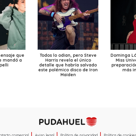
mensaje que
Todos lo odian, pero Steve
Dominga Lóp
le mandó a
Harris revela el único
Miss Univ
elli
detalle que habría salvado
preparación
este polémico disco de Iron
más i
Maiden
ntacto comercial
Aviso legal
Política de privacidad
Política de cookie