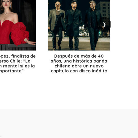
❯
ez, finalista de
Después de más de 40
Ante 
erso Chile: “La
años, una histórica banda
petr
 mental sí es la
chilena abre un nuevo
precio
mportante”
capítulo con disco inédito
s