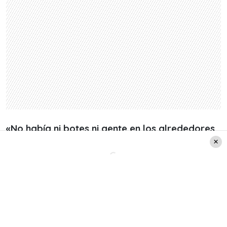
«No había ni botes ni gente en los alrededores,
por lo cual lo único en lo que puedo pensar es
que hemos visto al monstruo del lago Ness»
,
expresó la anciana al diario
Metro.
Sin embargo, el diario británico admite la
posibilidad de que el brillo pudo haber sido
producto de la luz del sol sobre la superficie del