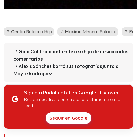
Cecilia Bolocco Hijo
Maximo Menem Bolocco
Red
Gala Caldirola defiende a su hija de desubicados
comentarios
Alexis Sánchez borró sus fotografías junto a
Mayte Rodríguez
Sigue a Pudahuel.cl en Google Discover
Recibe nuestros contenidos directamente en tu
feed.
Seguir en Google