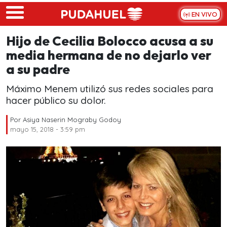
Skip to main content
EN VIVO
Hijo de Cecilia Bolocco acusa a su
media hermana de no dejarlo ver
a su padre
Máximo Menem utilizó sus redes sociales para
hacer público su dolor.
Por
Asiya Naserin Mograby Godoy
mayo 15, 2018 - 3:59 pm