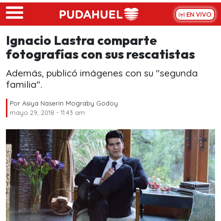
Skip to main content
EN VIVO
Ignacio Lastra comparte
fotografías con sus rescatistas
Además, publicó imágenes con su "segunda
familia".
Por
Asiya Naserin Mograby Godoy
mayo 29, 2018 - 11:43 am