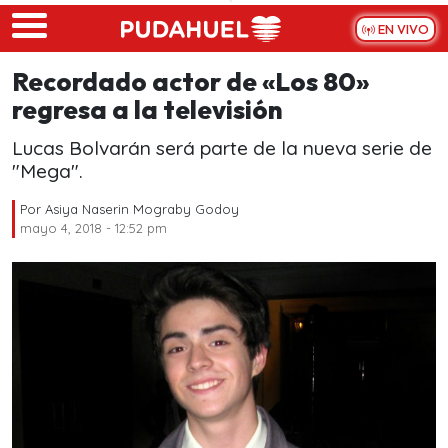
Skip to main content
EN VIVO
Recordado actor de «Los 80»
regresa a la televisión
Lucas Bolvarán será parte de la nueva serie de
"Mega".
Por
Asiya Naserin Mograby Godoy
mayo 4, 2018 - 12:52 pm