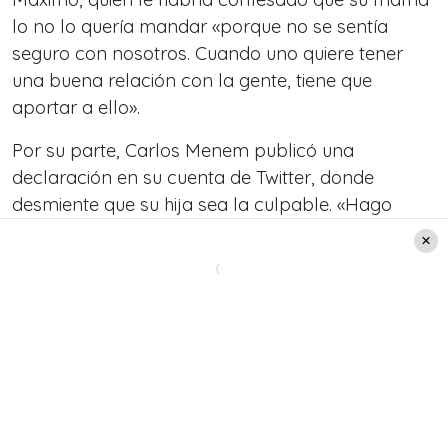
lo no lo quería mandar «porque no se sentía
seguro con nosotros. Cuando uno quiere tener
una buena relación con la gente, tiene que
aportar a ello».
Por su parte, Carlos Menem publicó una
declaración en su cuenta de Twitter, donde
desmiente que su hija sea la culpable. «Hago
responsable a la señora Cecilia Bolocco por no
traer a mi hijo hace dos años. Las puertas de mi
casa están abiertas para mi hijo, no para Cecilia».