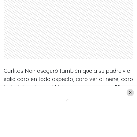
Carlitos Nair aseguró también que a su padre «le
salió caro en todo aspecto, caro ver al nene, caro
todo (…) no trae a Máximo, pero viene por 50
lucas gringas».
Esto lo dijo, ya que supuestamente Cecilia
recibiría 50 mil dólares (31 millones de pesos
chilenos) por ir al estelar de Mirtha Legrand a
contar su verdad.