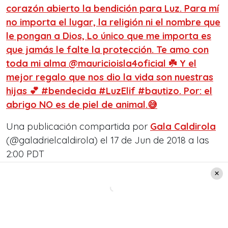
corazón abierto la bendición para Luz. Para mí
no importa el lugar, la religión ni el nombre que
le pongan a Dios, Lo único que me importa es
que jamás le falte la protección. Te amo con
toda mi alma @mauricioisla4oficial ☘️ Y el
mejor regalo que nos dio la vida son nuestras
hijas 💕 #bendecida #LuzElif #bautizo. Por: el
abrigo NO es de piel de animal.😅
Una publicación compartida por
Gala Caldirola
(@galadrielcaldirola) el
17 de Jun de 2018 a las
2:00 PDT