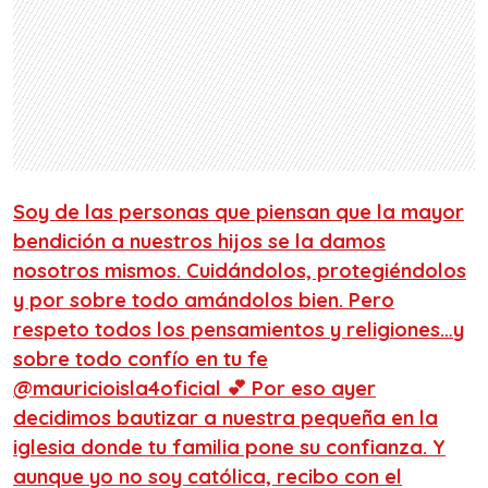
Soy de las personas que piensan que la mayor
bendición a nuestros hijos se la damos
nosotros mismos. Cuidándolos, protegiéndolos
y por sobre todo amándolos bien. Pero
respeto todos los pensamientos y religiones…y
sobre todo confío en tu fe
@mauricioisla4oficial 💕 Por eso ayer
decidimos bautizar a nuestra pequeña en la
iglesia donde tu familia pone su confianza. Y
aunque yo no soy católica, recibo con el