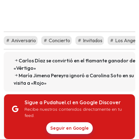
Aniversario
Concierto
Invitados
Los Angele
Carlos Díaz se convirtió en el flamante ganador de
«Vértigo»
María Jimena Pereyra ignoró a Carolina Soto en su
visita a «Rojo»
Sigue a Pudahuel.cl en Google Discover
Recibe nuestros contenidos directamente en tu
feed.
Seguir en Google