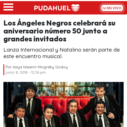
Skip to main content
EN VIVO
Los Ángeles Negros celebrará su
aniversario número 50 junto a
grandes invitados
Lanza Internacional y Natalino serán parte de
este encuentro musical.
Por
Asiya Naserin Mograby Godoy
junio 8, 2018 - 12:36 pm