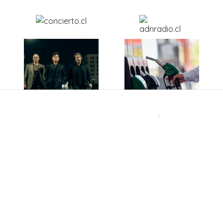
Después de más de 40
Ante caída del dólar y
años, una histórica
el petróleo: ¿Bajarán
banda chilena abre un
los precios de los
nuevo capítulo con
combustibles en
disco inédito
Chile?