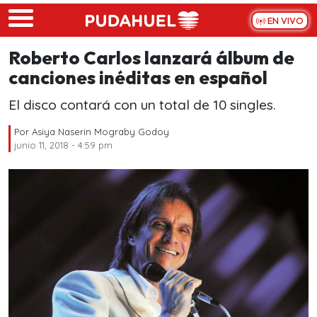
Skip to main content
EN VIVO
Roberto Carlos lanzará álbum de
canciones inéditas en español
El disco contará con un total de 10 singles.
Por
Asiya Naserin Mograby Godoy
junio 11, 2018 - 4:59 pm