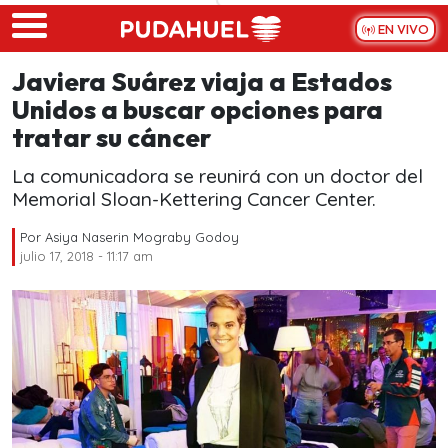
Skip to main content
EN VIVO
Javiera Suárez viaja a Estados
Unidos a buscar opciones para
tratar su cáncer
La comunicadora se reunirá con un doctor del
Memorial Sloan-Kettering Cancer Center.
Por
Asiya Naserin Mograby Godoy
julio 17, 2018 - 11:17 am