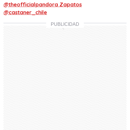
@theofficialpandora Zapatos
@castaner_chile