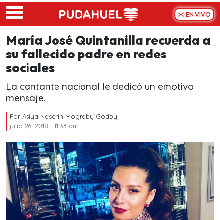
Skip to main content
EN VIVO
María José Quintanilla recuerda a
su fallecido padre en redes
sociales
La cantante nacional le dedicó un emotivo
mensaje.
Por
Asiya Naserin Mograby Godoy
julio 26, 2018 - 11:33 am