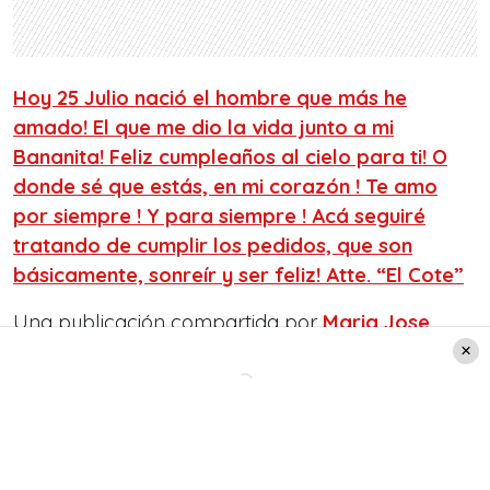
Hoy 25 Julio nació el hombre que más he
amado! El que me dio la vida junto a mi
Bananita! Feliz cumpleaños al cielo para ti! O
donde sé que estás, en mi corazón ! Te amo
por siempre ! Y para siempre ! Acá seguiré
tratando de cumplir los pedidos, que son
básicamente, sonreír y ser feliz! Atte. “El Cote”
Una publicación compartida por
Maria Jose
Quintanilla
(@mjqoficial) el
25 de Jul de 2018 a
las 7:18 PDT