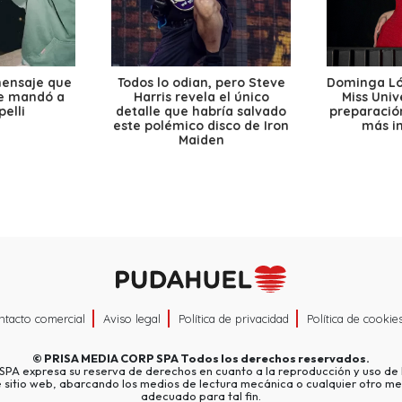
mensaje que
Todos lo odian, pero Steve
Dominga Lóp
le mandó a
Harris revela el único
Miss Univ
elli
detalle que habría salvado
preparación
este polémico disco de Iron
más i
Maiden
ntacto comercial
Aviso legal
Política de privacidad
Política de cookie
©
PRISA MEDIA CORP SPA
Todos los derechos reservados.
A expresa su reserva de derechos en cuanto a la reproducción y uso de l
e sitio web, abarcando los medios de lectura mecánica o cualquier otro me
adecuado para tal fin.