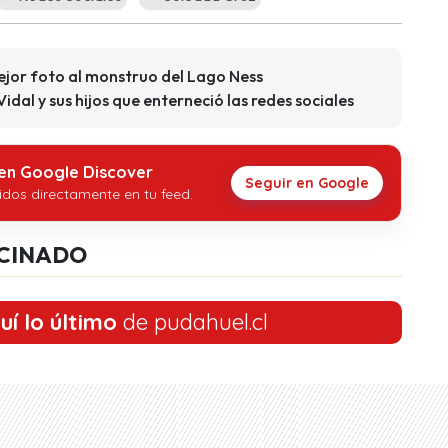
ejor foto al monstruo del Lago Ness
dal y sus hijos que enterneció las redes sociales
 en Google Discover
Seguir en Google
idos directamente en tu feed.
CINADO
uí lo último
de pudahuel.cl