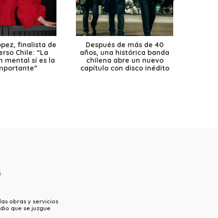
ez, finalista de
Después de más de 40
Ante 
erso Chile: “La
años, una histórica banda
petr
 mental sí es la
chilena abre un nuevo
precio
mportante”
capítulo con disco inédito
s
as obras y servicios
dio que se juzgue