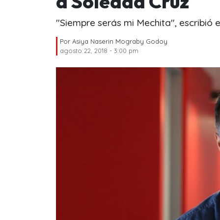
a Soledad Cruz
"Siempre serás mi Mechita", escribió e
Por
Asiya Naserin Mograby Godoy
agosto 22, 2018 - 3:00 pm