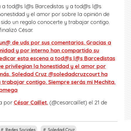
a a tod@s l@s Barcedistas y a tod@s l@s
 honestidad y el amor por sobre la opinión de
sido un regalo conocerte y trabajar contigo.
inalizó César.
un@ de uds por sus comentarios. Gracias a
imidad y por interno han compartido su
dedicar esta escena a tod@s l@s Barcedistas
e privilegian la honestidad y el amor por
emás. Soledad Cruz @soledadcruzcourt ha
 trabajar contigo. Siempre serás mi Mechita.
npmega
a por
César Caillet.
(@cesarcaillet) el
21 de
Redes Sociales
Soledad Cruz