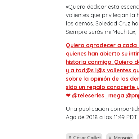
«Quiero dedicar esta escen
valientes que privilegian la
los demás. Soledad Cruz ha 
Siempre serás mi Mechita», f
Quiero agradecer a cada 
quienes han abierto su int
historia conmigo. Quiero 
y a tod@s l@s valientes qu
sobre la opinión de los d
sido un regalo conocerte y
❤ @teleseries_mega @p
Una publicación compartid
Ago de 2018 a las 11:49 PDT
César Caillet
Mensaje