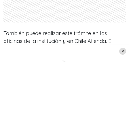
También puede realizar este trámite en las
oficinas de la institución y en Chile Atienda. El
proceso es completamente gratuito y puedes
obtener mayor información en 600 440 0040 o al
+562 2 9654000.