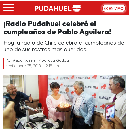
Skip to main content
EN VIVO
¡Radio Pudahuel celebró el
cumpleaños de Pablo Aguilera!
Hoy la radio de Chile celebra el cumpleaños de
uno de sus rostros más queridos.
Por
Asiya Naserin Mograby Godoy
septiembre 25, 2018 - 12:18 pm