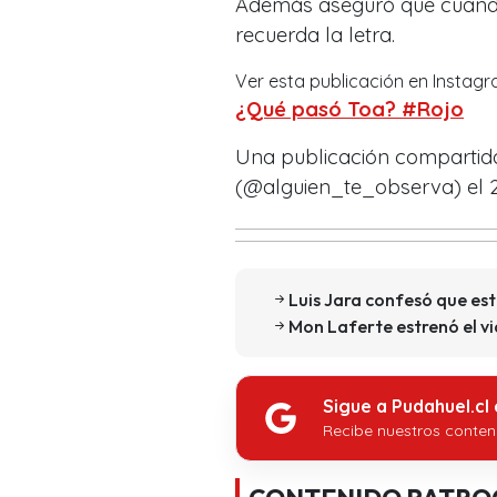
Además aseguró que cuando 
recuerda la letra.
Ver esta publicación en Instag
¿Qué pasó Toa? #Rojo
Una publicación compartid
(@alguien_te_observa) el
Luis Jara confesó que es
Mon Laferte estrenó el vi
Sigue a Pudahuel.cl
Recibe nuestros conten