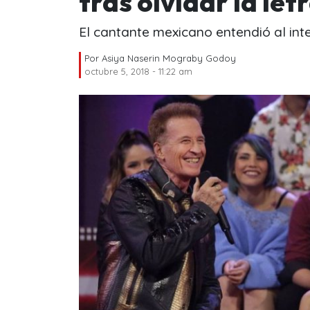
tras olvidar la let
El cantante mexicano entendió al int
Por
Asiya Naserin Mograby Godoy
octubre 5, 2018 - 11:22 am