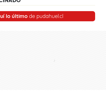
CINADO
uí lo último
de pudahuel.cl