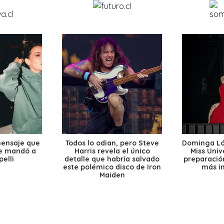
mensaje que
Todos lo odian, pero Steve
Dominga Lóp
le mandó a
Harris revela el único
Miss Univ
elli
detalle que habría salvado
preparación
este polémico disco de Iron
más i
Maiden