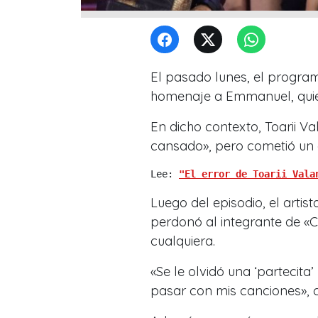
El pasado lunes, el programa
homenaje a Emmanuel, quien f
En dicho contexto, Toarii Va
cansado», pero cometió un er
Lee: 
"El error de Toarii Vala
Luego del episodio, el arti
perdonó al integrante de «C
cualquiera.
«Se le olvidó una ‘partecita
pasar con mis canciones»,