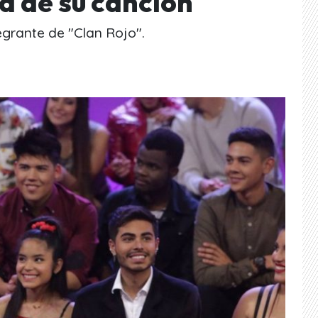
ra de su canción
egrante de "Clan Rojo".