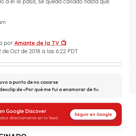
a él le pasa, se queda callado hasta que
ram
a por
Amante de la TV 📺
2 de Oct de 2018 a las 6:22 PDT
tuvo a punto de no casarse
deoclip de «Por qué me fui a enamorar de ti»
 en Google Discover
Seguir en Google
idos directamente en tu feed.