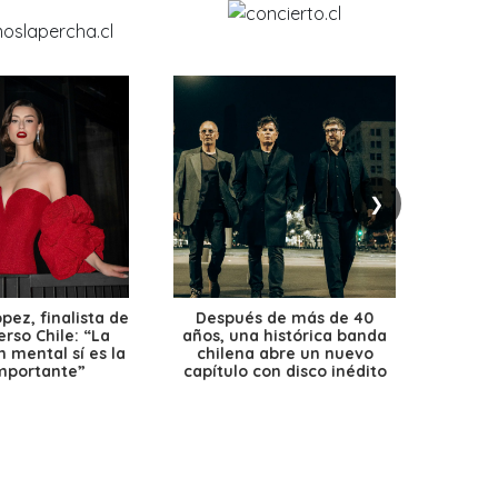
❯
ez, finalista de
Después de más de 40
Ante 
erso Chile: “La
años, una histórica banda
petr
 mental sí es la
chilena abre un nuevo
precio
mportante”
capítulo con disco inédito