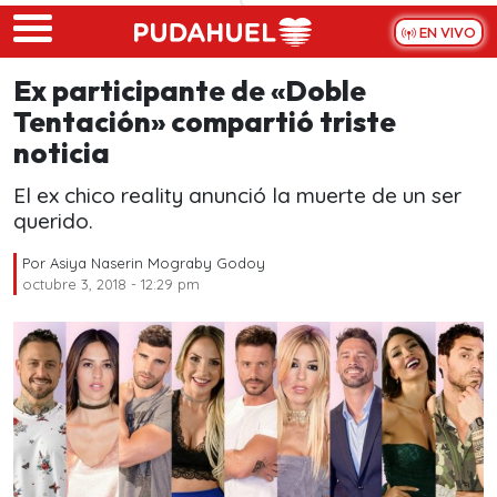
Skip to main content
EN VIVO
Ex participante de «Doble
Tentación» compartió triste
noticia
El ex chico reality anunció la muerte de un ser
querido.
Por
Asiya Naserin Mograby Godoy
octubre 3, 2018 - 12:29 pm