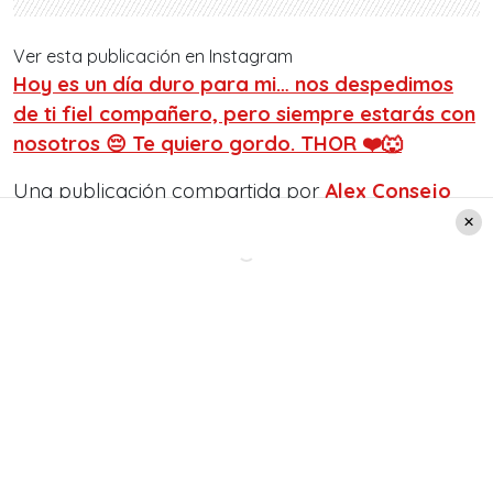
Ver esta publicación en Instagram
Hoy es un día duro para mi… nos despedimos
de ti fiel compañero, pero siempre estarás con
nosotros 😔 Te quiero gordo. THOR ❤️🐺
Una publicación compartida por
Alex Consejo
Iglesias
(@consejo8) el
1 de Oct de 2018 a las
10:36 PDT